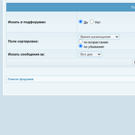
П
Искать в подфорумах:
Да
Нет
Поле сортировки:
по возрастанию
по убыванию
Искать сообщения за:
Список форумов