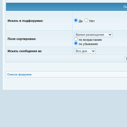
П
Искать в подфорумах:
Да
Нет
Поле сортировки:
по возрастанию
по убыванию
Искать сообщения за:
Список форумов