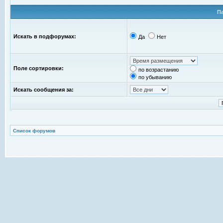
П
Искать в подфорумах:
Да
Нет
Поле сортировки:
по возрастанию
по убыванию
Искать сообщения за:
Список форумов