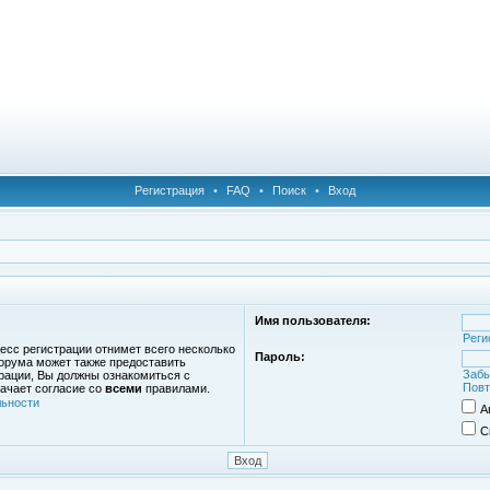
Регистрация
•
FAQ
•
Поиск
•
Вход
Имя пользователя:
Реги
есс регистрации отнимет всего несколько
Пароль:
орума может также предоставить
Забы
рации, Вы должны ознакомиться с
Повт
ачает согласие со
всеми
правилами.
ьности
А
С