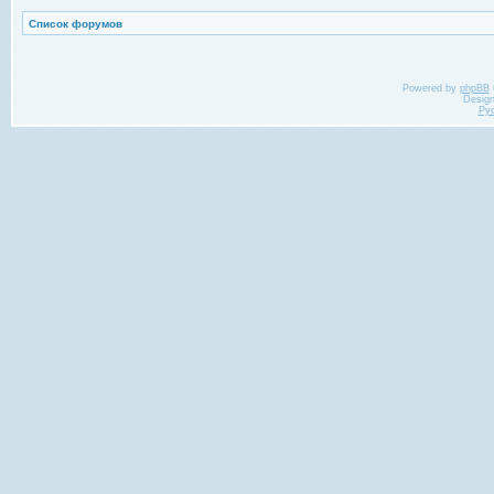
Список форумов
Powered by
phpBB
Desig
Ру