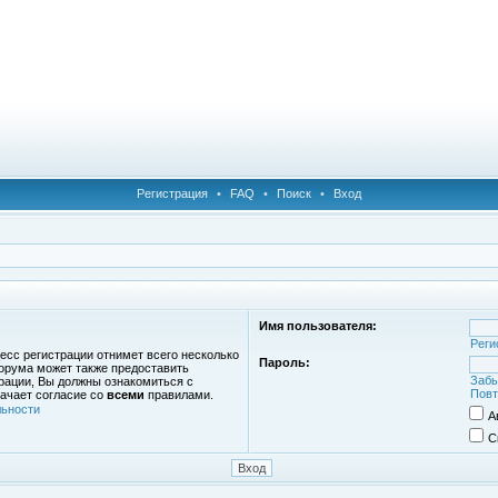
Регистрация
•
FAQ
•
Поиск
•
Вход
Имя пользователя:
Реги
есс регистрации отнимет всего несколько
Пароль:
орума может также предоставить
Забы
рации, Вы должны ознакомиться с
Повт
ачает согласие со
всеми
правилами.
ьности
А
С