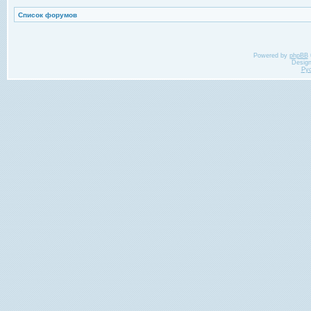
Список форумов
Powered by
phpBB
Desig
Ру