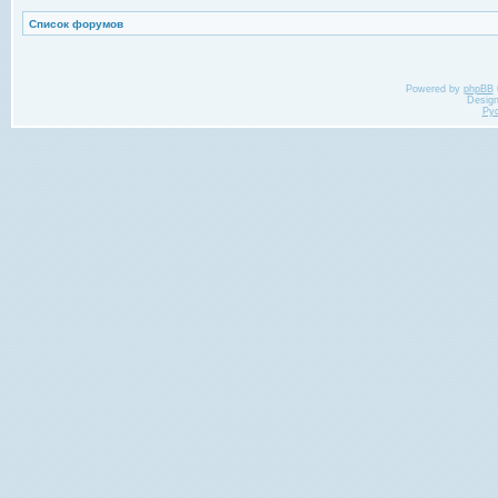
Список форумов
Powered by
phpBB
Desig
Ру