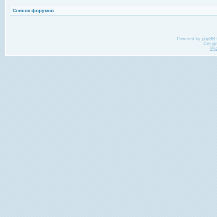
Список форумов
Powered by
phpBB
Desig
Ру