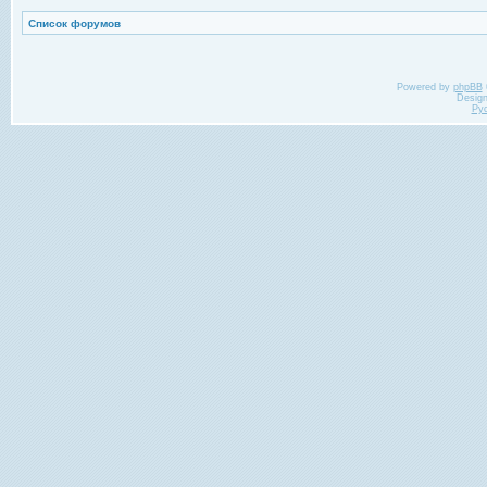
Список форумов
Powered by
phpBB
Desig
Ру