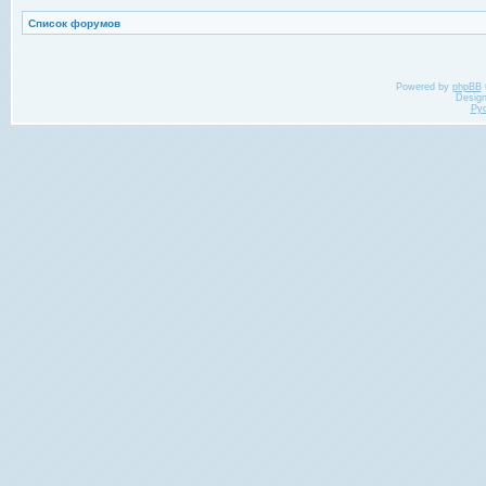
Список форумов
Powered by
phpBB
Desig
Ру