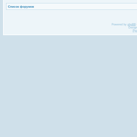
Список форумов
Powered by
phpBB
Desig
Ру