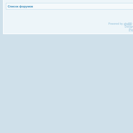
Список форумов
Powered by
phpBB
Desig
Ру