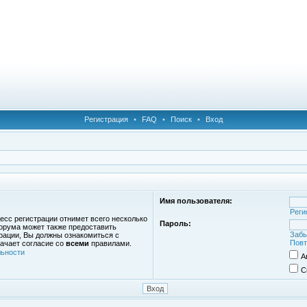
Регистрация
•
FAQ
•
Поиск
•
Вход
Имя пользователя:
Реги
есс регистрации отнимет всего несколько
Пароль:
орума может также предоставить
Забы
рации, Вы должны ознакомиться с
Повт
ачает согласие со
всеми
правилами.
ьности
А
С