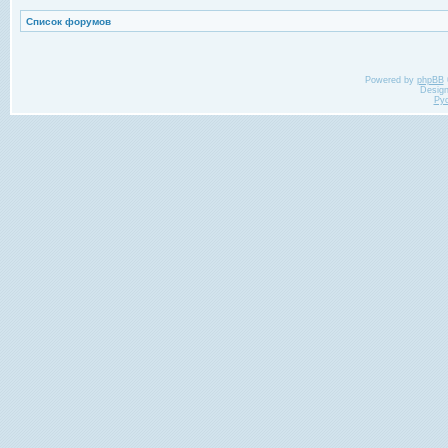
Список форумов
Powered by
phpBB
Desig
Ру