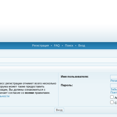
Регистрация
•
FAQ
•
Поиск
•
Вход
Имя пользователя:
Реги
есс регистрации отнимет всего несколько
Пароль:
орума может также предоставить
Забы
рации, Вы должны ознакомиться с
Повт
ачает согласие со
всеми
правилами.
ьности
А
С