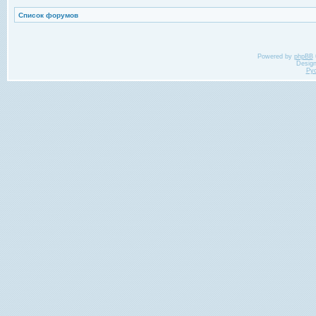
Список форумов
Powered by
phpBB
Desig
Ру