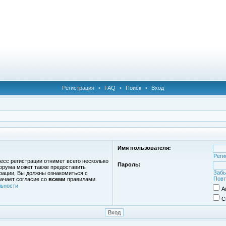
Регистрация
•
FAQ
•
Поиск
•
Вход
Имя пользователя:
Реги
есс регистрации отнимет всего несколько
Пароль:
орума может также предоставить
Забы
рации, Вы должны ознакомиться с
Повт
ачает согласие со
всеми
правилами.
ьности
А
С