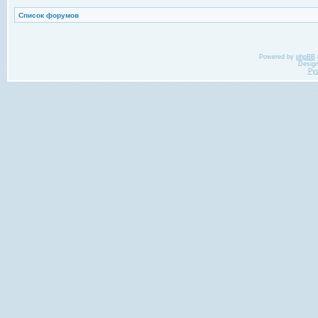
Список форумов
Powered by
phpBB
Desig
Ру