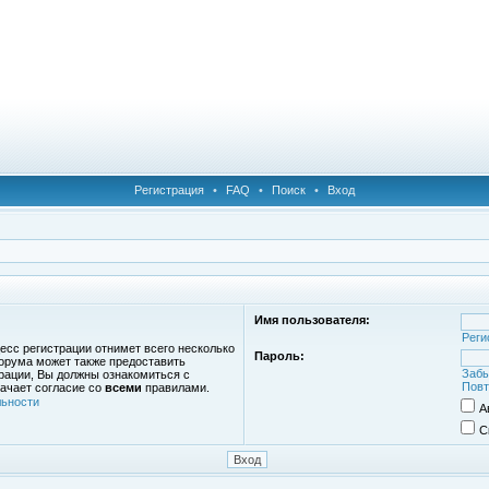
Регистрация
•
FAQ
•
Поиск
•
Вход
Имя пользователя:
Реги
есс регистрации отнимет всего несколько
Пароль:
орума может также предоставить
Забы
рации, Вы должны ознакомиться с
Повт
ачает согласие со
всеми
правилами.
ьности
А
С