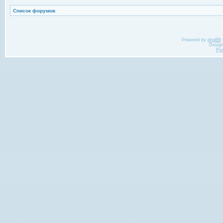
Список форумов
Powered by
phpBB
Desig
Ру