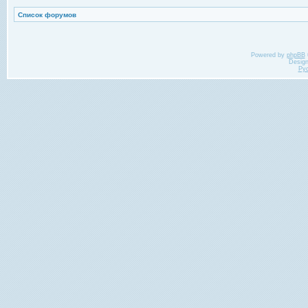
Список форумов
Powered by
phpBB
Desig
Ру