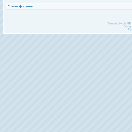
Список форумов
Powered by
phpBB
Desig
Ру