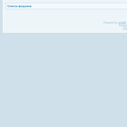
Список форумов
Powered by
phpBB
Desig
Ру