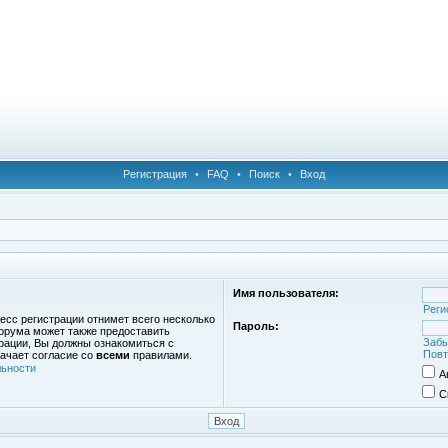
Регистрация
•
FAQ
•
Поиск
•
Вход
Имя пользователя:
Реги
есс регистрации отнимет всего несколько
Пароль:
орума может также предоставить
Забы
рации, Вы должны ознакомиться с
Повт
ачает согласие со
всеми
правилами.
ьности
А
С