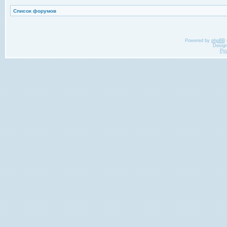
Список форумов
Powered by
phpBB
Desig
Ру