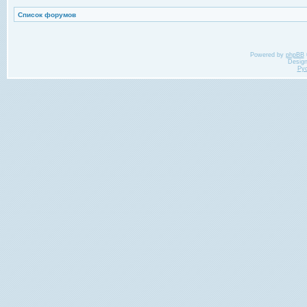
Список форумов
Powered by
phpBB
Desig
Ру