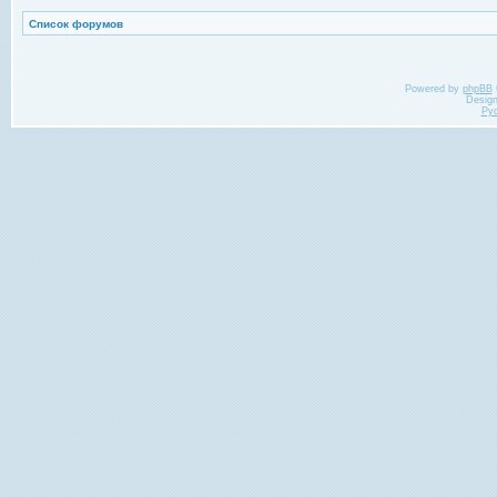
Список форумов
Powered by
phpBB
Desig
Ру