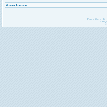
Список форумов
Powered by
phpBB
Desig
Ру