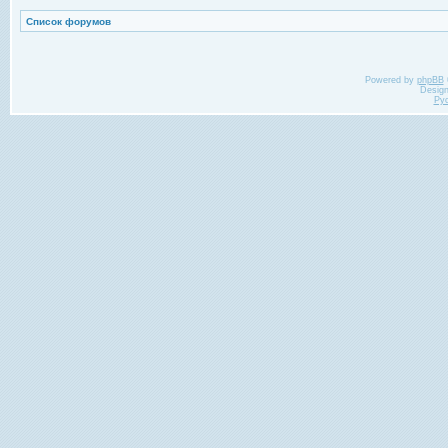
Список форумов
Powered by
phpBB
Desig
Ру