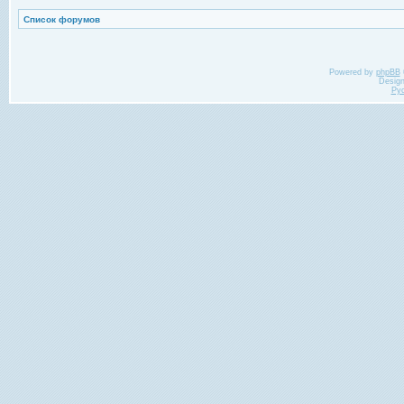
Список форумов
Powered by
phpBB
Desig
Ру