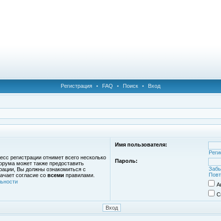
Регистрация
•
FAQ
•
Поиск
•
Вход
Имя пользователя:
Реги
есс регистрации отнимет всего несколько
Пароль:
орума может также предоставить
Забы
рации, Вы должны ознакомиться с
Повт
ачает согласие со
всеми
правилами.
ьности
А
С