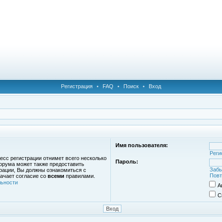
Регистрация
•
FAQ
•
Поиск
•
Вход
Имя пользователя:
Реги
есс регистрации отнимет всего несколько
Пароль:
орума может также предоставить
Забы
рации, Вы должны ознакомиться с
Повт
ачает согласие со
всеми
правилами.
ьности
А
С