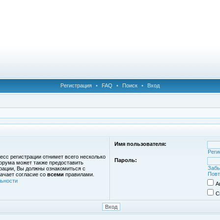
Регистрация
•
FAQ
•
Поиск
•
Вход
Имя пользователя:
Реги
есс регистрации отнимет всего несколько
Пароль:
орума может также предоставить
Забы
рации, Вы должны ознакомиться с
Повт
ачает согласие со
всеми
правилами.
ьности
А
С