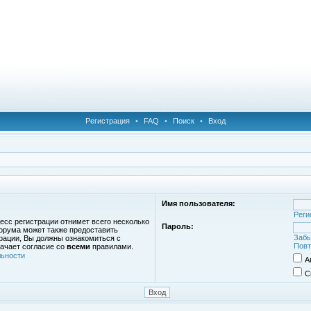
Регистрация
•
FAQ
•
Поиск
•
Вход
Имя пользователя:
Реги
есс регистрации отнимет всего несколько
Пароль:
орума может также предоставить
Забы
рации, Вы должны ознакомиться с
Повт
ачает согласие со
всеми
правилами.
ьности
А
С