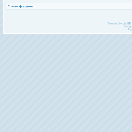
Список форумов
Powered by
phpBB
Desig
Ру