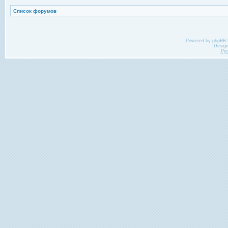
Список форумов
Powered by
phpBB
Desig
Ру