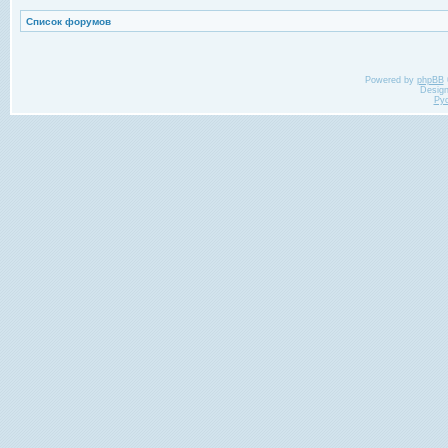
Список форумов
Powered by
phpBB
Desig
Ру