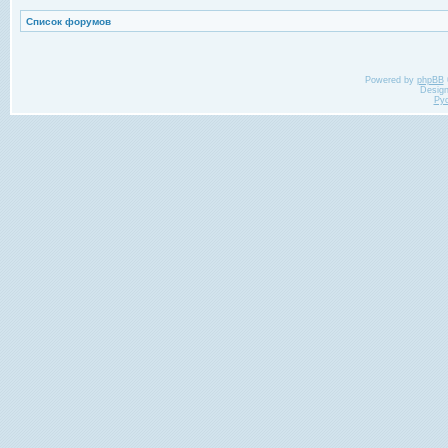
Список форумов
Powered by
phpBB
Desig
Ру