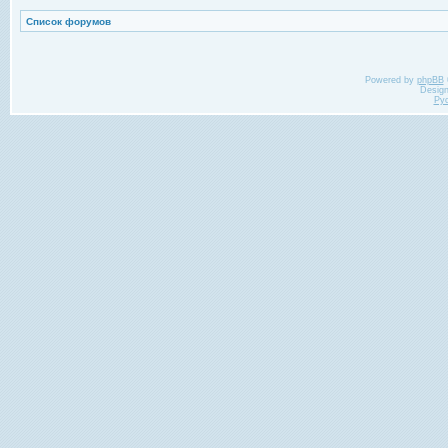
Список форумов
Powered by
phpBB
Desig
Ру