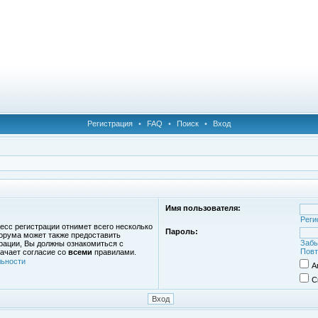
Регистрация
•
FAQ
•
Поиск
•
Вход
Имя пользователя:
Реги
есс регистрации отнимет всего несколько
Пароль:
орума может также предоставить
Забы
рации, Вы должны ознакомиться с
Повт
ачает согласие со
всеми
правилами.
ьности
А
С