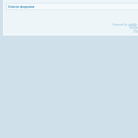
Список форумов
Powered by
phpBB
Desig
Ру