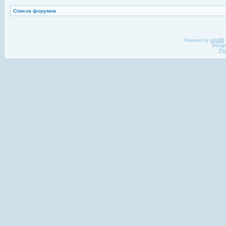
Список форумов
Powered by
phpBB
Desig
Ру