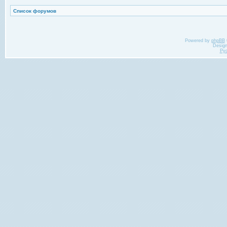
Список форумов
Powered by
phpBB
Desig
Ру