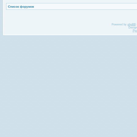
Список форумов
Powered by
phpBB
Desig
Ру