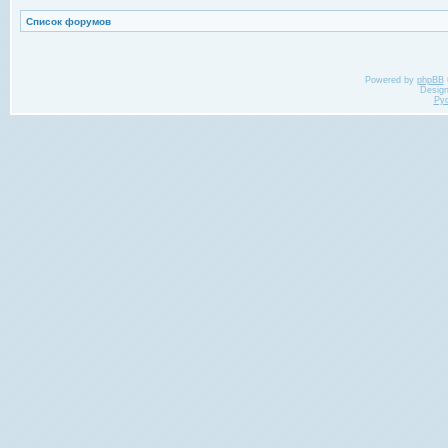
Список форумов
Powered by
phpBB
Desig
Ру