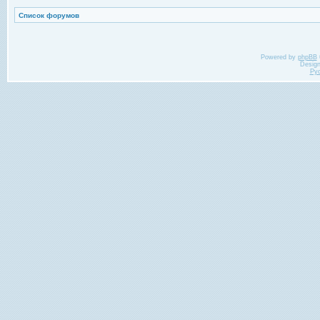
Список форумов
Powered by
phpBB
Desig
Ру