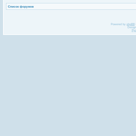
Список форумов
Powered by
phpBB
Desig
Ру