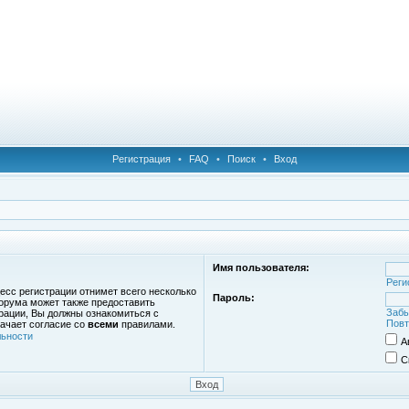
Регистрация
•
FAQ
•
Поиск
•
Вход
Имя пользователя:
Реги
есс регистрации отнимет всего несколько
Пароль:
орума может также предоставить
Забы
рации, Вы должны ознакомиться с
Повт
ачает согласие со
всеми
правилами.
ьности
А
С