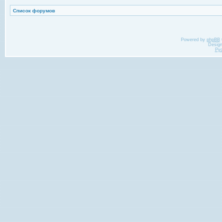
Список форумов
Powered by
phpBB
Desig
Ру